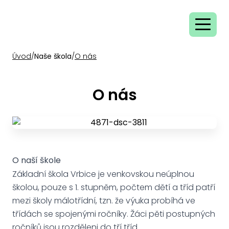
Úvod
/
Naše škola
/
O nás
O nás
O naší škole
Základní škola Vrbice je venkovskou neúplnou
školou, pouze s 1. stupněm, počtem dětí a tříd patří
mezi školy málotřídní, tzn. že výuka probíhá ve
třídách se spojenými ročníky. Žáci pěti postupných
ročníků jsou rozděleni do tří tříd.