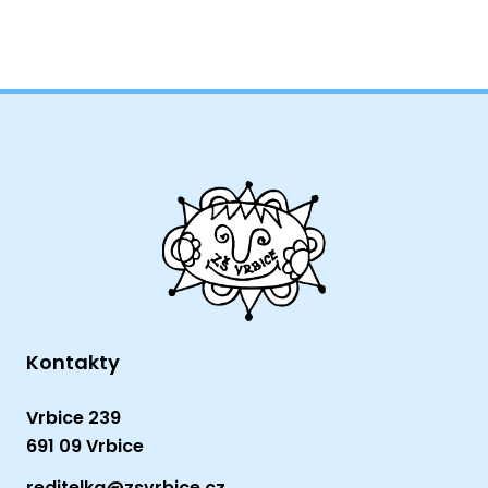
Kontakty
Vrbice 239
691 09 Vrbice
reditelka@zsvrbice.cz