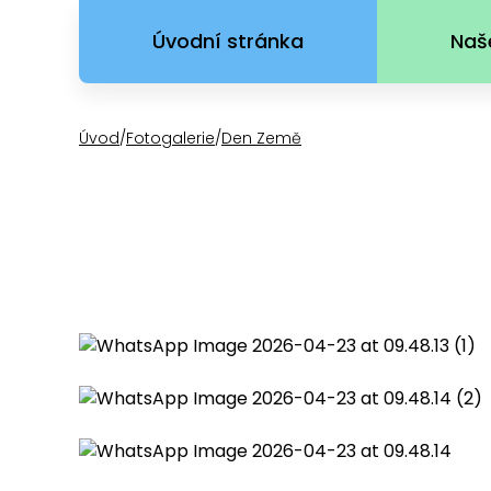
Úvodní stránka
Naš
Úvod
/
Fotogalerie
/
Den Země