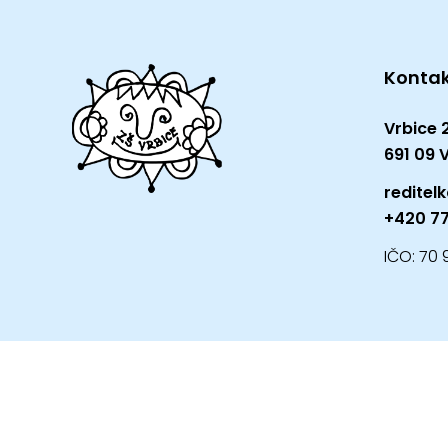
Konta
Vrbice 
691 09 
reditel
+420 77
IČO: 70 
© 2026 ZŠ Vrbice