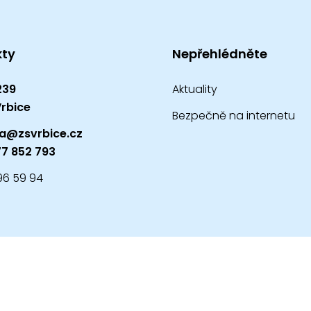
kty
Nepřehlédněte
239
Aktuality
Vrbice
Bezpečně na internetu
ka@zsvrbice.cz
7 852 793
96 59 94