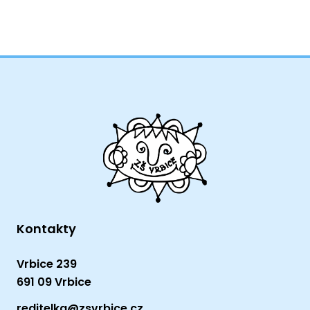
Kontakty
Vrbice 239
691 09 Vrbice
reditelka@zsvrbice.cz