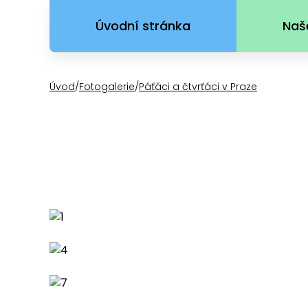
Úvodní stránka
Naš
Úvod
/
Fotogalerie
/
Páťáci a čtvrťáci v Praze