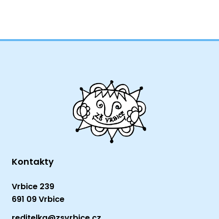
Kontakty
Vrbice 239
691 09 Vrbice
reditelka@zsvrbice.cz