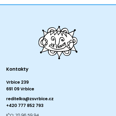
Kontakty
Vrbice 239
691 09 Vrbice
reditelka@zsvrbice.cz
+420 777 852 793
IČO: 70 96 59 94