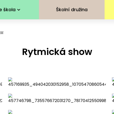
e škola
Školní družina
ow
Rytmická show