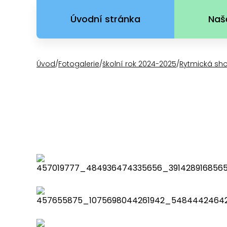
Úvodní stránka
Naš
Úvod
/
Fotogalerie
/
školní rok 2024-2025
/
Rytmická sh