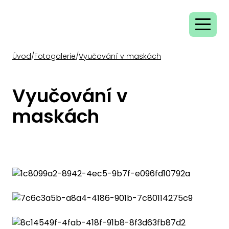
Úvod
/
Fotogalerie
/
Vyučování v maskách
Vyučování v
maskách